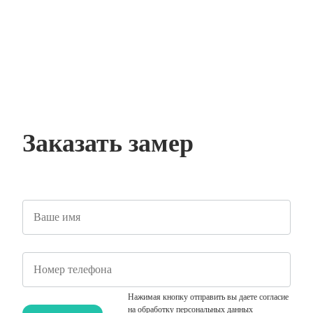
+7 (927) 261-72-24
+7 (927) 265-44-27
ООО “Фабрика стекла” Самара 2025 г.
Создание и продвижение сайта
Заказать замер
Нажимая кнопку отправить вы даете согласие
на обработку персональных данных