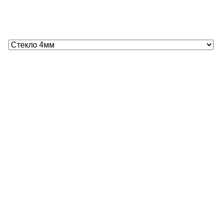
Расчитать стоимость стекла
Вид стекла
Размеры
Стекло 1
Ширина (мм)
Высота (мм)
Добавить стекло