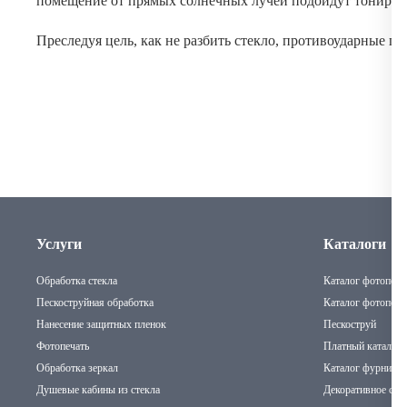
помещение от прямых солнечных лучей подойдут тонирова
Преследуя цель, как не разбить стекло, противоударные п
Услуги
Каталоги
Обработка стекла
Каталог фотопечат
Пескоструйная обработка
Каталог фотопеча
Нанесение защитных пленок
Пескоструй
Фотопечать
Платный каталог 
Обработка зеркал
Каталог фурниту
Душевые кабины из стекла
Декоративное стек