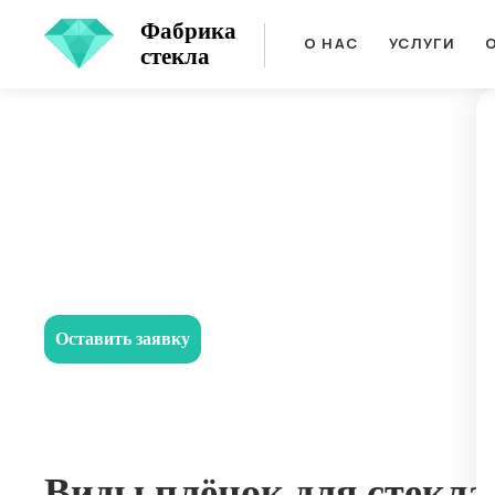
Фабрика
О НАС
УСЛУГИ
стекла
ГЛАВНАЯ
/
УСЛУГИ
/
НАНЕСЕНИЕ ЗАЩИТНЫХ ПЛЕНОК
Нанесение защитн
Противоударные пленки применяют в тех случаях, когда 
Оставить заявку
Виды плёнок для стекла