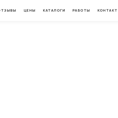
ОТЗЫВЫ
ЦЕНЫ
КАТАЛОГИ
РАБОТЫ
КОНТАК
ых пленок
нужно увеличить устойчивость стеклянной поверхности к механ