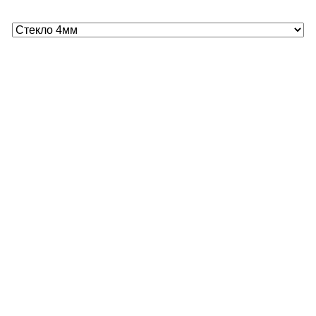
Вид стекла
Размеры
Стекло 1
Ширина (мм)
Высота (мм)
Добавить стекло
0
₽
Шлифовка